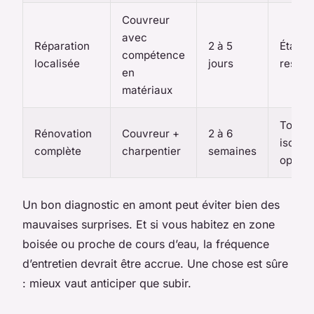
Couvreur
avec
Réparation
2 à 5
Étanch
compétence
localisée
jours
restau
en
matériaux
Toit ne
Rénovation
Couvreur +
2 à 6
isolati
complète
charpentier
semaines
optimi
Un bon diagnostic en amont peut éviter bien des
mauvaises surprises. Et si vous habitez en zone
boisée ou proche de cours d’eau, la fréquence
d’entretien devrait être accrue. Une chose est sûre
: mieux vaut anticiper que subir.