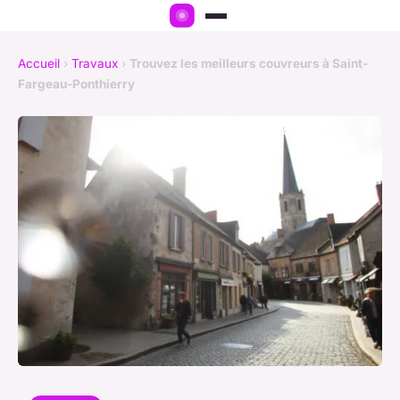
Accueil
›
Travaux
›
Trouvez les meilleurs couvreurs à Saint-
Fargeau-Ponthierry