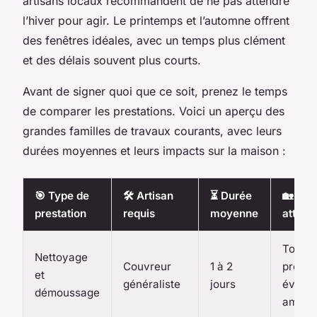
artisans locaux recommandent de ne pas attendre
l’hiver pour agir. Le printemps et l’automne offrent
des fenêtres idéales, avec un temps plus clément
et des délais souvent plus courts.
Avant de signer quoi que ce soit, prenez le temps
de comparer les prestations. Voici un aperçu des
grandes familles de travaux courants, avec leurs
durées moyennes et leurs impacts sur la maison :
🎯 Type de
🛠️ Artisan
⏳ Durée
🏡 Rés
prestation
requis
moyenne
attend
Toit
Nettoyage
Couvreur
1 à 2
propre
et
généraliste
jours
évacua
démoussage
amélio