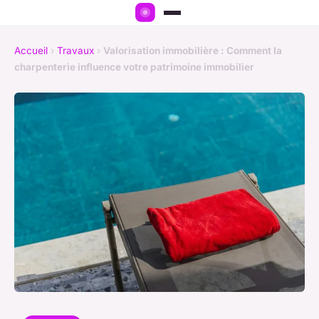
Accueil
›
Travaux
›
Valorisation immobilière : Comment la
charpenterie influence votre patrimoine immobilier