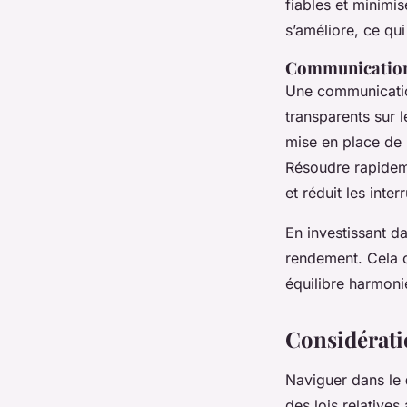
fiables et minimi
s’améliore, ce qui
Communication 
Une communication
transparents sur 
mise en place de r
Résoudre rapideme
et réduit les inter
En investissant d
rendement. Cela co
équilibre harmonie
Considérati
Naviguer dans le
des lois relative