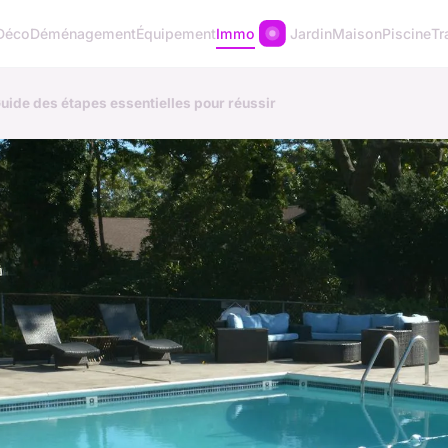
Déco
Déménagement
Équipement
Immo
Jardin
Maison
Piscine
Tr
 Guide des étapes essentielles pour réussir