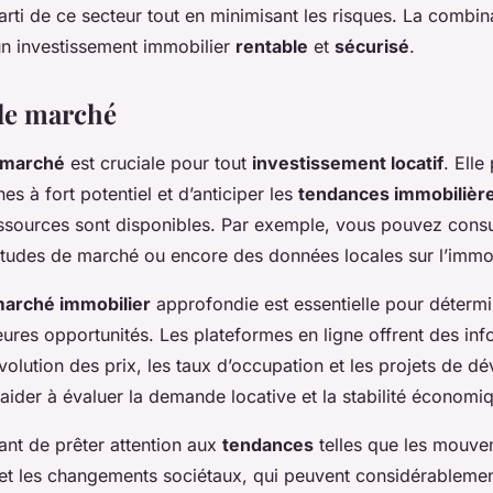
parti de ce secteur tout en minimisant les risques. La combi
un investissement immobilier
rentable
et
sécurisé
.
de marché
 marché
est cruciale pour tout
investissement locatif
. Elle
nes à fort potentiel et d’anticiper les
tendances immobilièr
ressources sont disponibles. Par exemple, vous pouvez consu
études de marché ou encore des données locales sur l’immob
marché immobilier
approfondie est essentielle pour détermi
leures opportunités. Les plateformes en ligne offrent des in
évolution des prix, les taux d’occupation et les projets de 
 aider à évaluer la demande locative et la stabilité économi
tant de prêter attention aux
tendances
telles que les mouv
t les changements sociétaux, qui peuvent considérablement