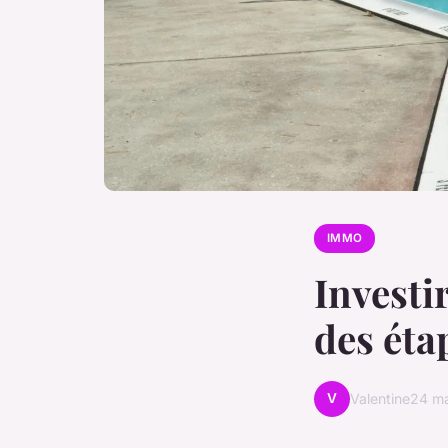
IMMO
Investi
des éta
V
Valentine
24 m