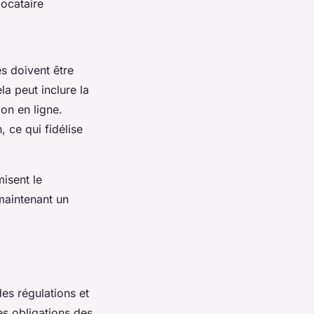
locataire
es doivent être
la peut inclure la
ion en ligne.
 ce qui fidélise
misent le
 maintenant un
s régulations et
es obligations des