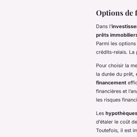
Options de 
Dans l’
investiss
prêts immobilier
Parmi les options 
crédits-relais. La
Pour choisir la mei
la durée du prêt, 
financement
effi
financières et l’
les risques finan
Les
hypothèque
d’étaler le coût d
Toutefois, il est