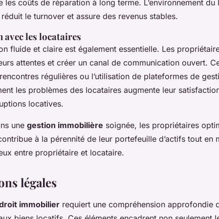
se les coûts de réparation à long terme. L’environnement du 
 réduit le turnover et assure des revenus stables.
avec les locataires
 fluide et claire est également essentielle. Les propriétair
leurs attentes et créer un canal de communication ouvert. Ce
encontres régulières ou l’utilisation de plateformes de gest
nt les problèmes des locataires augmente leur satisfaction,
ruptions locatives.
ans une
gestion immobilière
soignée, les propriétaires opti
ntribue à la pérennité de leur portefeuille d’actifs tout en
ux entre propriétaire et locataire.
ons légales
droit immobilier
requiert une compréhension approfondie de
s aux biens locatifs. Ces éléments encadrent non seulement l