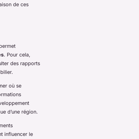
naison de ces
 permet
es
. Pour cela,
lter des rapports
ilier.
ner où se
formations
développement
que d’une région.
ements
 influencer le