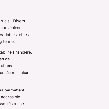
rucial. Divers
nconvénients.
variables, et les
ng terme.
abilité financière,
ies de
tutions
 pensée minimise
les permettent
s accessible.
associés à une