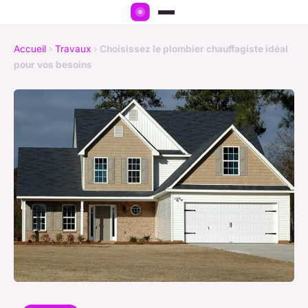
Accueil
›
Travaux
›
Choisissez le plombier chauffagiste idéal
pour vos besoins