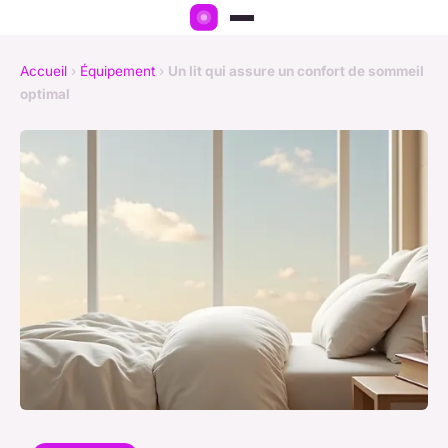
Accueil
›
Équipement
›
Un lit qui assure un confort de sommeil
optimal